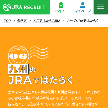
エントリー
マイページ
TOP
>
働き方
>
どこではたらくJRA
>
九州のJRAではたらく
豊かな自然を生かした育成牧場や
九州産馬限定レースが行われ
る小倉競馬場など、
競馬が地元に根ざしている九州エリア。
観光地としても住む場所としても人気が高く、
働きやすい環境が