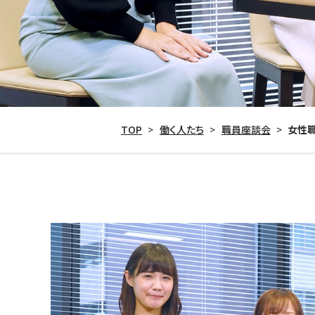
TOP
>
働く人たち
>
職員座談会
>
女性