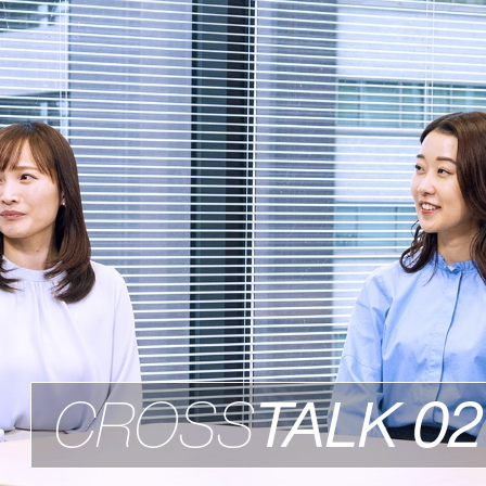
CROSS
TALK
02